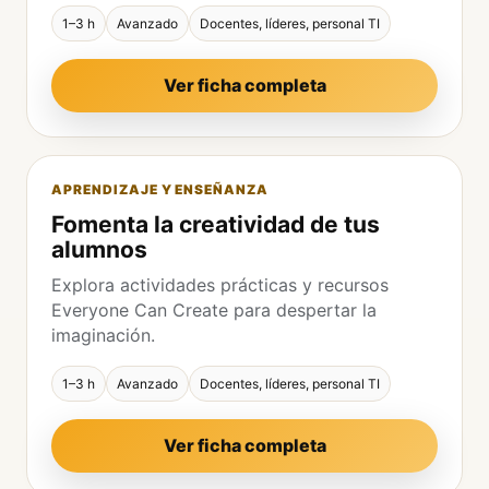
1–3 h
Avanzado
Docentes, líderes, personal TI
Ver ficha completa
APRENDIZAJE Y ENSEÑANZA
Fomenta la creatividad de tus
alumnos
Explora actividades prácticas y recursos
Everyone Can Create para despertar la
imaginación.
1–3 h
Avanzado
Docentes, líderes, personal TI
Ver ficha completa